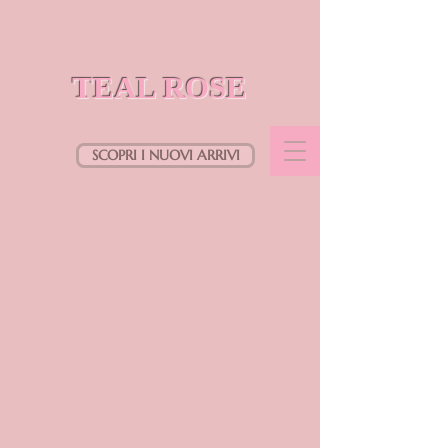
TEAL ROSE
SCOPRI I NUOVI ARRIVI
Siamo spiacenti, il prodotto richiesto non è disponibile
Cerca prodotti
Il mio profilo
Verifica ordini
Preferiti
Carrello
Mostra prezzi in:
EUR