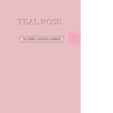
TEAL ROSE
SCOPRI I NUOVI ARRIVI
Siamo spiacenti, il prodotto richiesto non è disponibile
Cerca prodotti
Il mio profilo
Verifica ordini
Preferiti
Carrello
Mostra prezzi in:
EUR